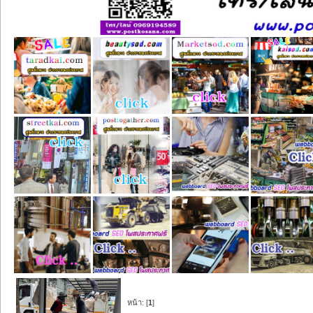
หน้า: [
1
]