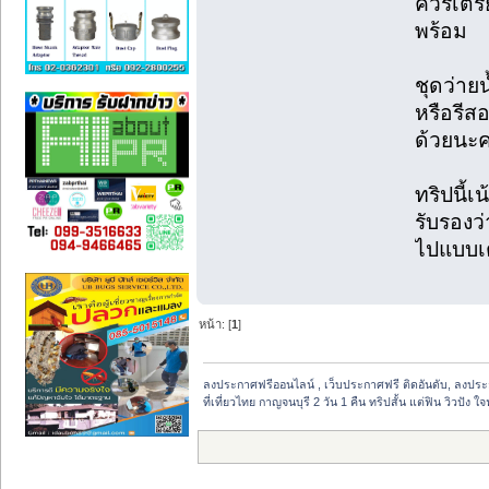
ควรเตรี
พร้อม
ชุดว่าย
หรือรีส
ด้วยนะ
ทริปนี้
รับรองว
ไปแบบเต
หน้า: [
1
]
ลงประกาศฟรีออนไลน์ , เว็บประกาศฟรี ติดอันดับ, ลงปร
ที่เที่ยวไทย กาญจนบุรี 2 วัน 1 คืน ทริปสั้น แต่ฟิน วิวปัง ใจ