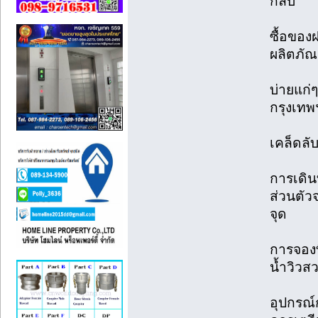
กลับ
ซื้อของ
ผลิตภัณ
บ่ายแก่ๆ
กรุงเทพ
เคล็ดลับ
การเดิ
ส่วนตัว
จุด
การจองที
น้ำวิวส
อุปกรณ์