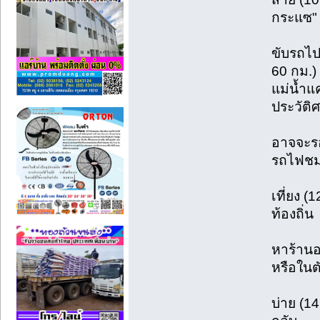
กระแซ"
ขับรถไ
60 กม.) 
แม่น้ำแค
ประวัติ
อาจจะรอ
รถไฟชมว
เที่ยง 
ท้องถิ่น
หาร้านอ
หรือในต
บ่าย (1