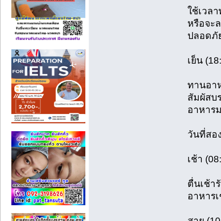
ใช้เวลาพ
หรือจะล
ปลอดภั
เย็น (18
ทานอาหา
สัมผัสบ
อาหารมา
วันที่สอ
เช้า (08
ตื่นเช้า
อาหารเช้
สาย (10: