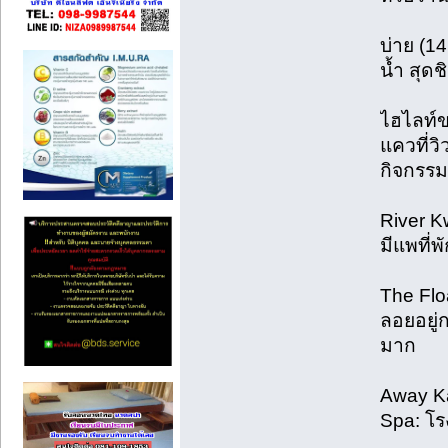
บ่าย (14
น้ำ สุดชิ
ไฮไลท์ขอ
แควที่ว
กิจกรรม
River K
มีแพที่พั
The Flo
ลอยอยู่
มาก
Away K
Spa: โร