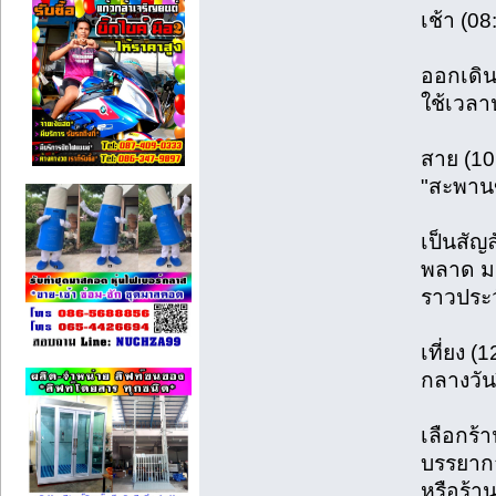
เช้า (08
ออกเดิน
ใช้เวลา
สาย (10:
"สะพานข
เป็นสัญ
พลาด มา
ราวประว
เที่ยง (
กลางวัน
เลือกร้
บรรยากา
หรือร้า