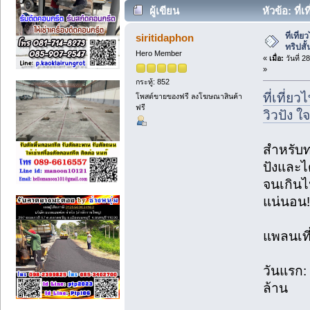
ผู้เขียน
หัวข้อ: ที่เ
ฟูไม่ไหว! (อ่าน 77 ครั้ง)
ที่เที่
siritidaphon
ทริปสั้
Hero Member
«
เมื่อ:
วันที่ 2
»
กระทู้: 852
ที่เที่ย
โพสต์ขายของฟรี ลงโฆษณาสินค้า
ฟรี
วิวปัง ใ
สำหรับทร
ปังและไ
จนเกินไ
แน่นอน!
แพลนเที่
วันแรก:
ล้าน