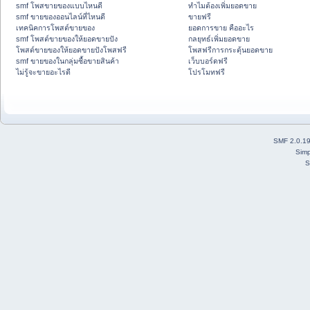
smf โพสขายของแบบไหนดี
ทำไมต้องเพิ่มยอดขาย
smf ขายของออนไลน์ที่ไหนดี
ขายฟรี
เทคนิคการโพสต์ขายของ
ยอดการขาย คืออะไร
smf โพสต์ขายของให้ยอดขายปัง
กลยุทธ์เพิ่มยอดขาย
โพสต์ขายของให้ยอดขายปังโพสฟรี
โพสฟรีการกระตุ้นยอดขาย
smf ขายของในกลุ่มซื้อขายสินค้า
เว็บบอร์ดฟรี
ไม่รู้จะขายอะไรดี
โปรโมทฟรี
SMF 2.0.1
Simp
S