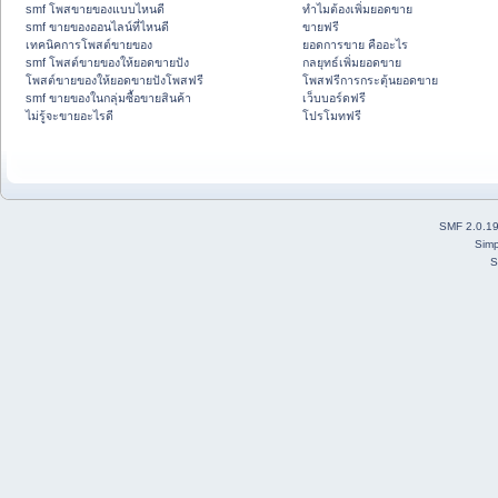
smf โพสขายของแบบไหนดี
ทำไมต้องเพิ่มยอดขาย
smf ขายของออนไลน์ที่ไหนดี
ขายฟรี
เทคนิคการโพสต์ขายของ
ยอดการขาย คืออะไร
smf โพสต์ขายของให้ยอดขายปัง
กลยุทธ์เพิ่มยอดขาย
โพสต์ขายของให้ยอดขายปังโพสฟรี
โพสฟรีการกระตุ้นยอดขาย
smf ขายของในกลุ่มซื้อขายสินค้า
เว็บบอร์ดฟรี
ไม่รู้จะขายอะไรดี
โปรโมทฟรี
SMF 2.0.1
Simp
S