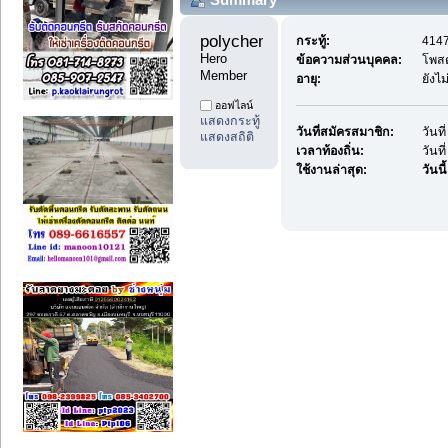
polychemicals9 
กระทู้:
4147
Hero 
ข้อความส่วนบุคคล:
โพส
Member
อายุ:
ยังไ
ออฟไลน์
แสดงกระทู้
วันที่สมัครสมาชิก:
วันท
แสดงสถิติ
เวลาท้องถิ่น:
วันท
ใช้งานล่าสุด:
วันนี้