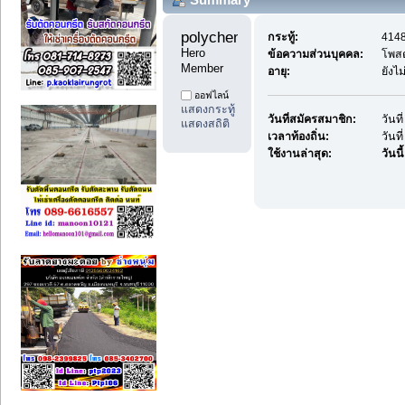
polychemicals9 
กระทู้:
4148
Hero 
ข้อความส่วนบุคคล:
โพส
Member
อายุ:
ยังไ
ออฟไลน์
แสดงกระทู้
วันที่สมัครสมาชิก:
วันท
แสดงสถิติ
เวลาท้องถิ่น:
วันท
ใช้งานล่าสุด:
วันนี้