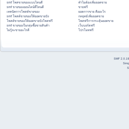
smf โพสขายของแบบไหนดี
ทำไมต้องเพิ่มยอดขาย
smf ขายของออนไลน์ที่ไหนดี
ขายฟรี
เทคนิคการโพสต์ขายของ
ยอดการขาย คืออะไร
smf โพสต์ขายของให้ยอดขายปัง
กลยุทธ์เพิ่มยอดขาย
โพสต์ขายของให้ยอดขายปังโพสฟรี
โพสฟรีการกระตุ้นยอดขาย
smf ขายของในกลุ่มซื้อขายสินค้า
เว็บบอร์ดฟรี
ไม่รู้จะขายอะไรดี
โปรโมทฟรี
SMF 2.0.1
Simp
S