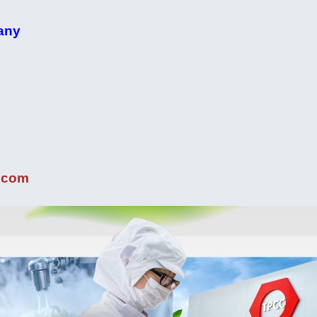
any
.com