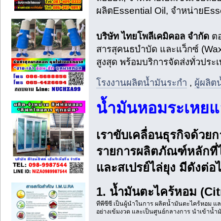
ผลิตEssential Oil, จำหน่ายEsse
บริษัท ไทยโพลีเคมิคอล จำกัด
ตอ
สารสุคนธบำบัด และแว็กซ์ (Wax
สูงสุด พร้อมบริการจัดส่งทั่วประ
โรงงานผลิตน้ำมันระกำ
,
ผู้ผลิ
น้ำมันหอมระเหยแ
เราขับเคลื่อนธุรกิจด้ว
รายการผลิตภัณฑ์หลักที่
และสเปรย์ไล่ยุง มีดังต่อไ
1. น้ำมันตะไคร้หอม (Cit
ทีพีซีซี เป็นผู้นำในการ ผลิตน้ำมันตะไคร้หอม 
อย่างเข้มงวด และเป็นศูนย์กลางการ นำเข้าน้ำ