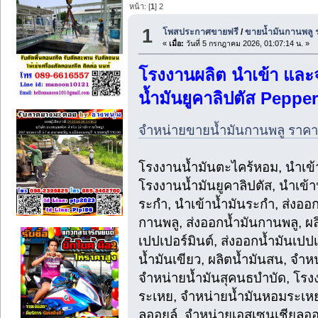
หน้า: [
1
]
2
1
โพสประกาศขายฟรี
/
ขายน้ำมันกานพลู ร
«
เมื่อ:
วันที่ 5 กรกฎาคม 2026, 01:07:14 น. »
โรงงานผลิต นำเข้า และ
น้ำมันยูคาลิปตัส Pepp
จำหน่ายขายน้ำมันกานพลู ราคา
โรงงานน้ำมันตะไคร้หอม, นำเข้า
โรงงานน้ำมันยูคาลิปตัส, นำเข้า
ระกำ, นำเข้าน้ำมันระกำ, ส่งออ
กานพลู, ส่งออกน้ำมันกานพลู, ผล
เปปเปอร์มินต์, ส่งออกน้ำมันเปปเ
น้ำมันเขียว, ผลิตน้ำมันสน, จำ
จำหน่ายน้ำมันสุคนธบำบัด, โรงง
ระเหย, จำหน่ายน้ำมันหอมระเหย
ลออยล์, จำหน่ายเอสเซนเชียลออ