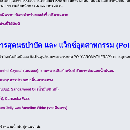
ื้อ และอุตสาหกรรมสี/สารเคลือบผิว เราส่งเสริมการ ผลิตน้ำมันสน และ จำหน่ายน้ำ
นองภาคการผลิตหนักและเบาอย่างครบถ้วน
เมินราคาพิเศษสำหรับยอดสั่งซื้อปริมาณมาก
างนี้ได้ทันที
สารสุคนธบำบัด และ แว็กซ์อุตสาหกรรม (P
ว ไทยโพลีเคมิคอล ยังเป็นศูนย์รวมของสารกลุ่ม POLY AROMATHERAPY (สารสุคนธบำบั
Menthol Crystal (เมนทอล): สามทหารเสือสำหรับตำรับยาหม่องและน้ำมันดม
นมแมว): สารประกอบกลิ่นเฉพาะทาง
อบเชย), Sandalwood Oil (น้ำมันจันทน์)
้ง), Carnauba Wax,
eum Jelly และ Vaseline White (วาสลีนขาว)
ด, จำหน่ายน้ำมันสุคนธบำบัด