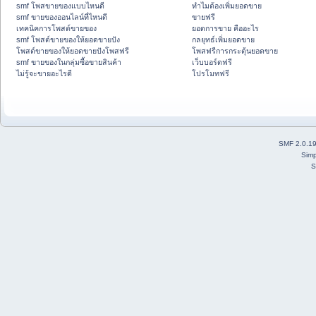
smf โพสขายของแบบไหนดี
ทำไมต้องเพิ่มยอดขาย
smf ขายของออนไลน์ที่ไหนดี
ขายฟรี
เทคนิคการโพสต์ขายของ
ยอดการขาย คืออะไร
smf โพสต์ขายของให้ยอดขายปัง
กลยุทธ์เพิ่มยอดขาย
โพสต์ขายของให้ยอดขายปังโพสฟรี
โพสฟรีการกระตุ้นยอดขาย
smf ขายของในกลุ่มซื้อขายสินค้า
เว็บบอร์ดฟรี
ไม่รู้จะขายอะไรดี
โปรโมทฟรี
SMF 2.0.1
Simp
S