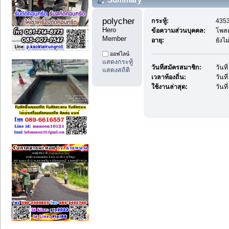
polychemicals8 
กระทู้:
4353
Hero 
ข้อความส่วนบุคคล:
โพส
Member
อายุ:
ยังไ
ออฟไลน์
แสดงกระทู้
วันที่สมัครสมาชิก:
วันท
แสดงสถิติ
เวลาท้องถิ่น:
วันท
ใช้งานล่าสุด:
วันท