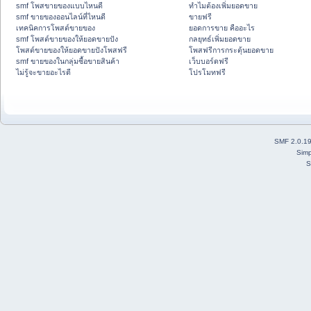
smf โพสขายของแบบไหนดี
ทำไมต้องเพิ่มยอดขาย
smf ขายของออนไลน์ที่ไหนดี
ขายฟรี
เทคนิคการโพสต์ขายของ
ยอดการขาย คืออะไร
smf โพสต์ขายของให้ยอดขายปัง
กลยุทธ์เพิ่มยอดขาย
โพสต์ขายของให้ยอดขายปังโพสฟรี
โพสฟรีการกระตุ้นยอดขาย
smf ขายของในกลุ่มซื้อขายสินค้า
เว็บบอร์ดฟรี
ไม่รู้จะขายอะไรดี
โปรโมทฟรี
SMF 2.0.1
Simp
S