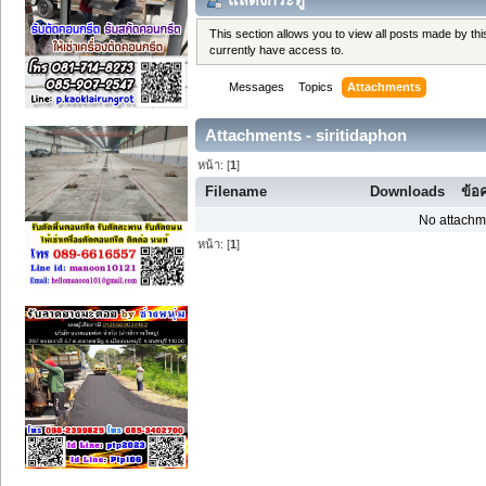
This section allows you to view all posts made by t
currently have access to.
Messages
Topics
Attachments
Attachments - siritidaphon
หน้า: [
1
]
Filename
Downloads
ข้อ
No attachm
หน้า: [
1
]